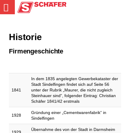
Natursteine und Deponie in Sindelfingen-Darmsheim
Startseite
Historie
Unternehmensgruppe
Firmengeschichte
Schäfer Naturstein
Schäfer Deponie
In dem 1835 angelegten Gewerbekataster der
Stadt Sindelfingen findet sich auf Seite 56
1841
unter der Rubrik „Maurer, die nicht zugleich
Neuigkeiten
Steinhauer sind“, folgender Eintrag: Christian
Schäfer 1841/42 erstmals
Downloads
Gründung einer „Cementwarenfabrik“ in
1928
Sindelfingen
Übernahme des von der Stadt in Darmsheim
1929