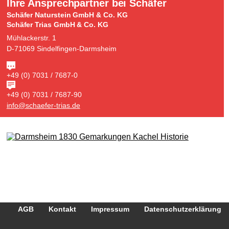
Ihre Ansprechpartner bei Schäfer
Schäfer Naturstein GmbH & Co. KG
Schäfer Trias GmbH & Co. KG
Mühlackerstr. 1
D-71069 Sindelfingen-Darmsheim
+49 (0) 7031 / 7687-0
+49 (0) 7031 / 7687-90
info@schaefer-trias.de
AGB
Kontakt
Impressum
Datenschutzerklärung