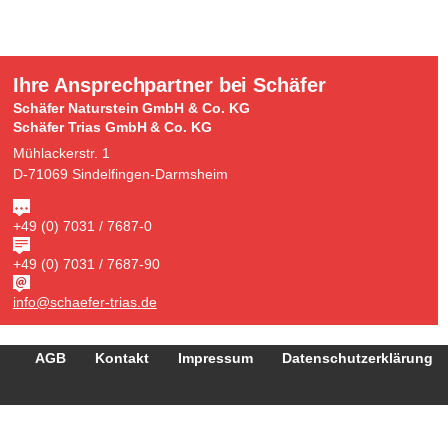
Ihre Ansprechpartner bei Schäfer
Schäfer Naturstein GmbH & Co. KG
Schäfer Trias GmbH & Co. KG
Mühlackerstr. 1
D-71069 Sindelfingen-Darmsheim
+49 (0) 7031 / 7687-0
+49 (0) 7031 / 7687-90
info@schaefer-trias.de
AGB
Kontakt
Impressum
Datenschutzerklärung