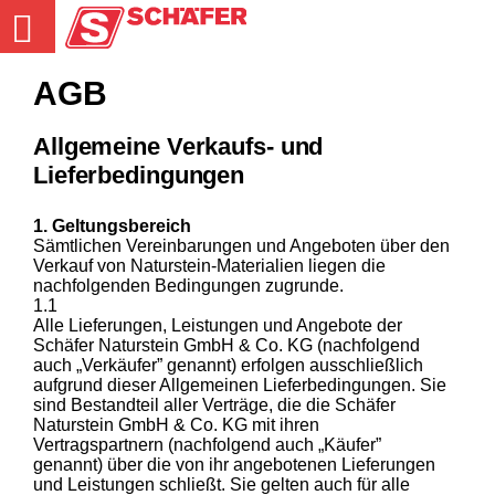
Natursteine und Deponie in Sindelfingen-Darmsheim
AGB
Startseite
Allgemeine Verkaufs- und
Unternehmensgruppe
Lieferbedingungen
1. Geltungsbereich
Schäfer Naturstein
Sämtlichen Vereinbarungen und Angeboten über den
Verkauf von Naturstein-Materialien liegen die
Schäfer Deponie
nachfolgenden Bedingungen zugrunde.
1.1
Alle Lieferungen, Leistungen und Angebote der
Neuigkeiten
Schäfer Naturstein GmbH & Co. KG (nachfolgend
auch „Verkäufer” genannt) erfolgen ausschließlich
aufgrund dieser Allgemeinen Lieferbedingungen. Sie
Downloads
sind Bestandteil aller Verträge, die die Schäfer
Naturstein GmbH & Co. KG mit ihren
Vertragspartnern (nachfolgend auch „Käufer”
genannt) über die von ihr angebotenen Lieferungen
und Leistungen schließt. Sie gelten auch für alle