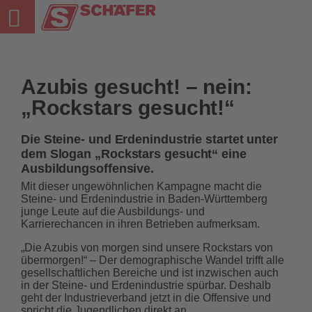
Natursteine und Deponie in Sindelfingen-Darmsheim
Startseite
Azubis gesucht! – nein:
„Rockstars gesucht!“
Unternehmensgruppe
Die Steine- und Erdenindustrie startet unter
Schäfer Naturstein
dem Slogan „Rockstars gesucht“ eine
Ausbildungsoffensive.
Schäfer Deponie
Mit dieser ungewöhnlichen Kampagne macht die
Steine- und Erdenindustrie in Baden-Württemberg
junge Leute auf die Ausbildungs- und
Neuigkeiten
Karrierechancen in ihren Betrieben aufmerksam.
„Die Azubis von morgen sind unsere Rockstars von
Downloads
übermorgen!“ – Der demographische Wandel trifft alle
gesellschaftlichen Bereiche und ist inzwischen auch
in der Steine- und Erdenindustrie spürbar. Deshalb
geht der Industrieverband jetzt in die Offensive und
spricht die Jugendlichen direkt an.