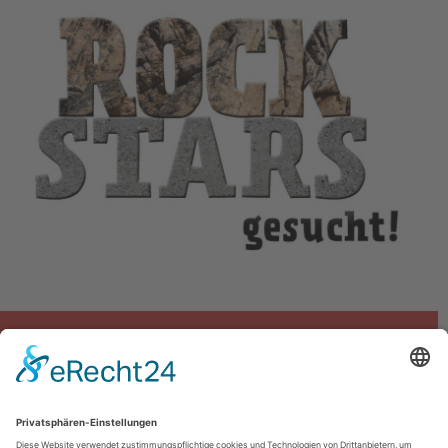
Akzeptieren
powered by
Usercentrics Consent
Management Platform
&
eRecht24
Ihre Ansprechpartner bei Schäfer
Schäfer Naturstein GmbH & Co. KG
Schäfer Trias GmbH & Co. KG
Mühlackerstr. 1
D-71069 Sindelfingen-Darmsheim